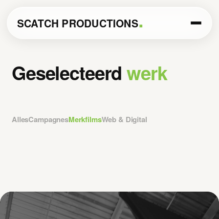
.
SCATCH PRODUCTIONS
Geselecteerd
werk
Alles
Campagnes
Merkfilms
Web & Digital
CLF
Casefilm
Ecstatic
Social media content
Wiellawaai
Festival Content