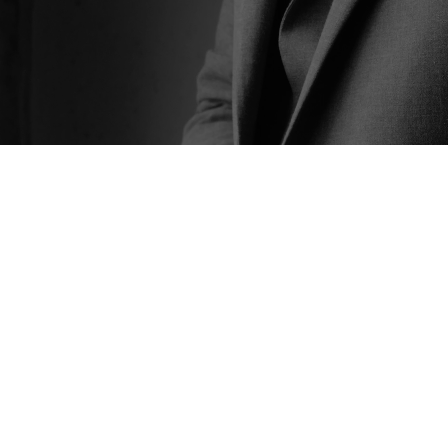
Klaar om jouw merk te laten
opvallen?
NEEM CONTACT OP